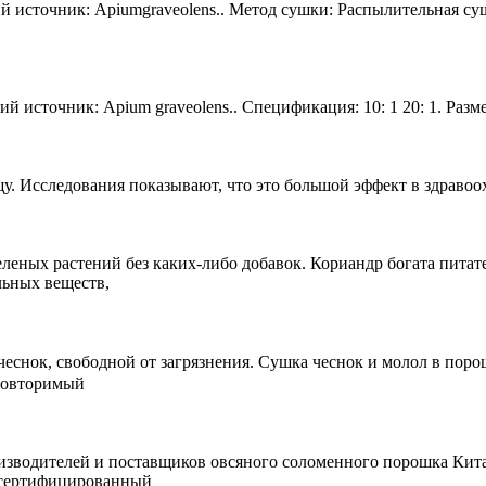
й источник: Apiumgraveolens.. Метод сушки: Распылительная суш
ий источник: Apium graveolens.. Спецификация: 10: 1 20: 1. Ра
. Исследования показывают, что это большой эффект в здравоох
леных растений без каких-либо добавок. Кориандр богата пита
льных веществ,
и чеснок, свободной от загрязнения. Сушка чеснок и молол в по
еповторимый
производителей и поставщиков овсяного соломенного порошка Ки
 сертифицированный