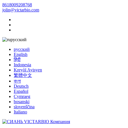
8618009208768
jolin@victarbio.com
русский
русский
English
हिंदी
Indonesia
Kreyòl Ayisyen
繁體中文
বাংলা
Deutsch
Español
Cymraeg
bosanski
slovenščina
Italiano