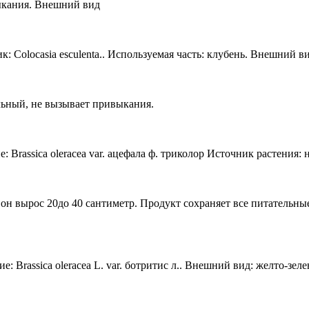
ыкания. Внешний вид
 Colocasia esculenta.. Используемая часть: клубень. Внешний в
ьный, не вызывает привыкания.
: Brassica oleracea var. ацефала ф. триколор Источник растения
 он вырос 20до 40 сантиметр. Продукт сохраняет все питательн
: Brassica oleracea L. var. ботритис л.. Внешний вид: желто-зел