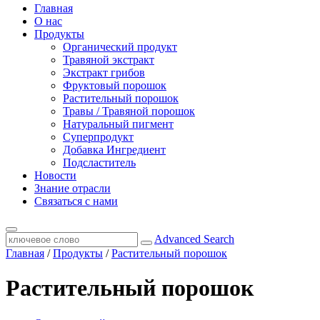
Главная
О нас
Продукты
Органический продукт
Травяной экстракт
Экстракт грибов
Фруктовый порошок
Растительный порошок
Травы / Травяной порошок
Натуральный пигмент
Суперпродукт
Добавка Ингредиент
Подсластитель
Новости
Знание отрасли
Связаться с нами
Advanced Search
Главная
/
Продукты
/
Растительный порошок
Растительный порошок