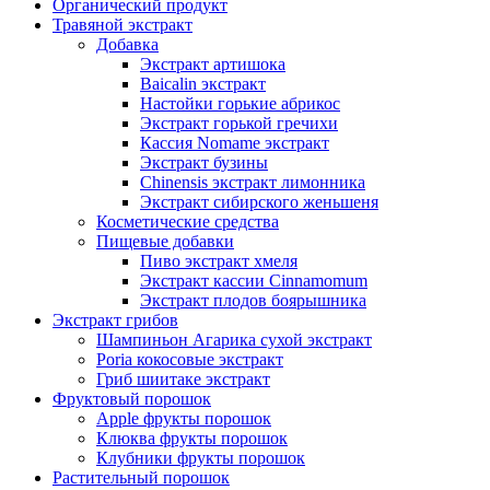
Органический продукт
Травяной экстракт
Добавка
Экстракт артишока
Baicalin экстракт
Настойки горькие абрикос
Экстракт горькой гречихи
Кассия Nomame экстракт
Экстракт бузины
Chinensis экстракт лимонника
Экстракт сибирского женьшеня
Косметические средства
Пищевые добавки
Пиво экстракт хмеля
Экстракт кассии Cinnamomum
Экстракт плодов боярышника
Экстракт грибов
Шампиньон Агарика сухой экстракт
Poria кокосовые экстракт
Гриб шиитаке экстракт
Фруктовый порошок
Apple фрукты порошок
Клюква фрукты порошок
Клубники фрукты порошок
Растительный порошок