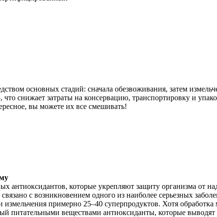
дством основных стадий: сначала обезвоживания, затем измель
, что снижает затраты на консервацию, транспортировку и упа
ресное, вы можете их все смешивать!
ему
х антиоксидантов, которые укрепляют защиту организма от на
 связано с возникновением одного из наиболее серьезных забол
 измельчения примерно 25–40 суперпродуктов. Хотя обработка 
ый питательными веществами антиоксиданты, которые выводят 